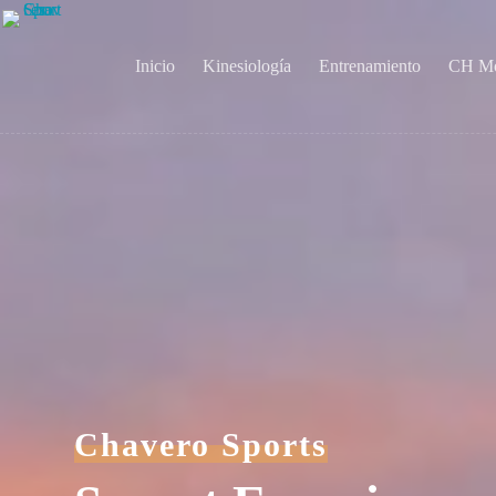
Saltar
al
contenido
Inicio
Kinesiología
Entrenamiento
CH Mo
Chavero Sports