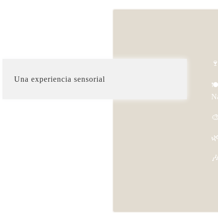
🍷
Una experiencia sensorial
🍽
N
🎨
🌿
🎶